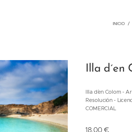
INICIO
Illa d´en
Illa d´en Colom - A
Resolución - Licen
COMERCIAL
18,00
€